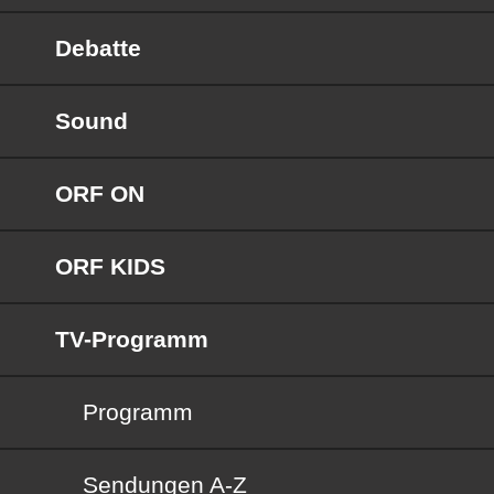
Debatte
Sound
ORF ON
ORF KIDS
TV-Programm
Programm
Sendungen von A bis Z
Sendungen A-Z