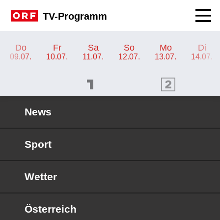
Navig
TV-Programm
TV-Programm ORF 2 Tirol
Do
Fr
Sa
So
Mo
Di
09.07.
10.07.
11.07.
12.07.
13.07.
14.07.
ORF 1 Programm
ORF 2 Programm
OR
News
Sport
Wetter
Österreich