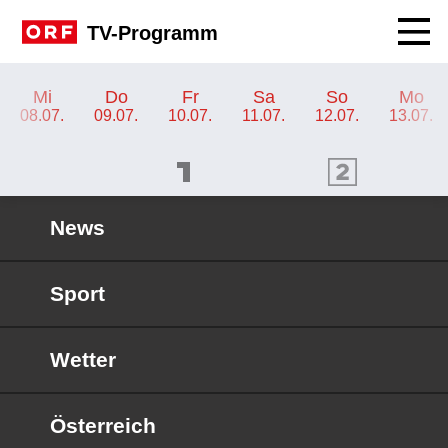
Navig
TV-Programm
TV-Programm ORF 2 Tirol
Mi
Do
Fr
Sa
So
Mo
08.07.
09.07.
10.07.
11.07.
12.07.
13.07.
ORF 1 Programm
ORF 2 Programm
OR
News
Sport
Wetter
Österreich