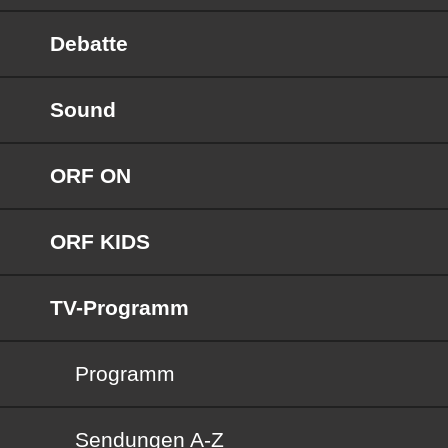
Debatte
Sound
ORF ON
ORF KIDS
TV-Programm
Programm
Sendungen von A bis Z
Sendungen A-Z