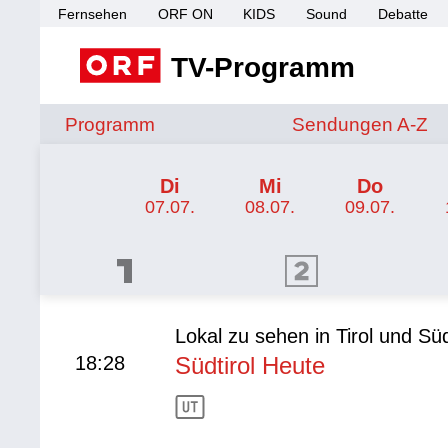
Fernsehen
ORF ON
KIDS
Sound
Debatte
TV-Programm
Sendungen von A 
Programm
Sendungen A-Z
TV-Programm ORF 2 Tirol
Di
Mi
Do
07.07.
08.07.
09.07.
ORF 1 Programm
ORF 2 Programm
ORF II
Lokal zu sehen in Tirol und Süd
18:28
Südtirol Heute