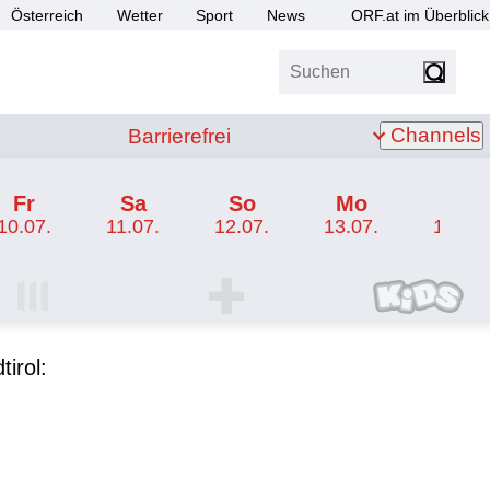
Österreich
Wetter
Sport
News
ORF.at im Überblick
Suchen
bis Z
Barrierefrei
Channels
Barrierefrei
Fr
Sa
So
Mo
Di
10.07.
11.07.
12.07.
13.07.
14.07.
I Programm
ORF SPORT+ Programm
ORF KIDS Program
tirol: