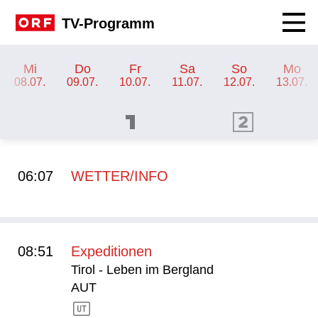
Navig
TV-Programm
TV-Programm ORF III
Mi
Do
Fr
Sa
So
Mo
08.07.
09.07.
10.07.
11.07.
12.07.
13.07.
ORF 1 Programm
ORF 2 Programm
OR
06:07
WETTER/INFO
08:51
Expeditionen
Tirol - Leben im Bergland
AUT