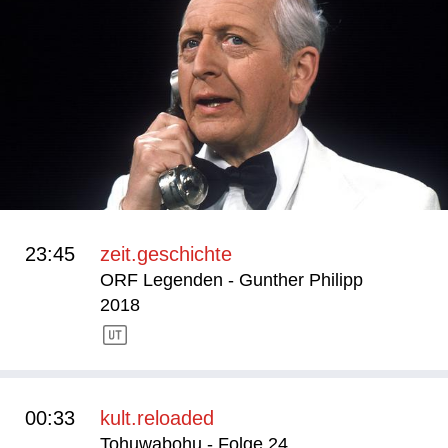
23:45
zeit.geschichte
ORF Legenden - Gunther Philipp
2018
00:33
kult.reloaded
Tohuwabohu - Folge 24