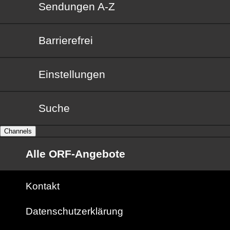
Sendungen von A bis Z
Sendungen A-Z
Barrierefrei
Barrierefrei
Einstellungen
Suche
Channels
Alle ORF-Angebote
Kontakt
Datenschutzerklärung