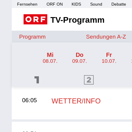
Fernsehen
ORF ON
KIDS
Sound
Debatte
TV-Programm
Sendungen von A 
Programm
Sendungen A-Z
TV-Programm ORF III
Mi
Do
Fr
08.07.
09.07.
10.07.
ORF 1 Programm
ORF 2 Programm
ORF II
06:05
WETTER/INFO