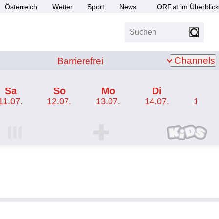
Österreich
Wetter
Sport
News
ORF.at im Überblick
Suchen
bis Z
Barrierefrei
Channels
Barrierefrei
Sa
So
Mo
Di
Mi
11.07.
12.07.
13.07.
14.07.
15.07.
I Programm
ORF SPORT+ Programm
ORF KIDS Program