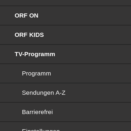
ORF ON
ORF KIDS
TV-Programm
Programm
Sendungen von A bis Z
Sendungen A-Z
Barrierefrei
Barrierefrei