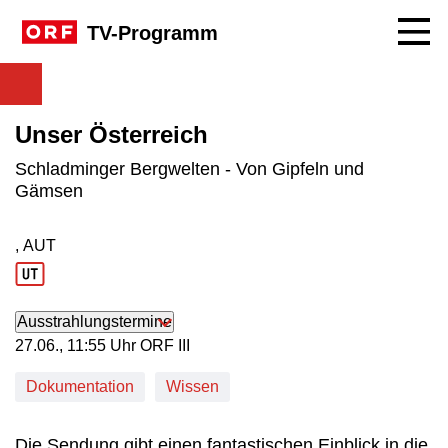
Navig
TV-Programm
Unser Österreich
Schladminger Bergwelten - Von Gipfeln und
Gämsen
, AUT
Produktionsland: AUT
Ausstrahlungstermine
27. Juni, 11:55 Uhr in ORF III
27.06., 11:55 Uhr ORF III
Dokumentation
Wissen
Die Sendung gibt einen fantastischen Einblick in die