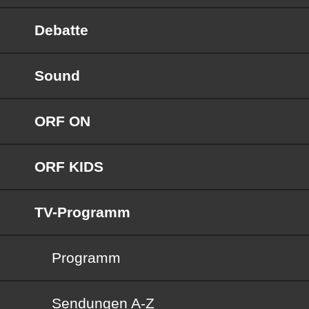
Debatte
Sound
ORF ON
ORF KIDS
TV-Programm
Programm
Sendungen von A bis Z
Sendungen A-Z