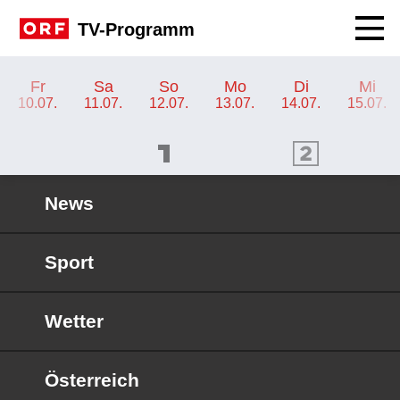
Navig
TV-Programm
TV-Programm ORF 2 Burgenland
Fr
Sa
So
Mo
Di
Mi
10.07.
11.07.
12.07.
13.07.
14.07.
15.07.
ORF 1 Programm
ORF 2 Programm
OR
News
Sport
Wetter
Österreich