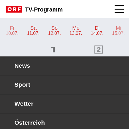
Navig
TV-Programm
TV-Programm ORF 2 Burgenland
Fr
Sa
So
Mo
Di
Mi
10.07.
11.07.
12.07.
13.07.
14.07.
15.07.
ORF 1 Programm
ORF 2 Programm
OR
News
Sport
Wetter
Österreich