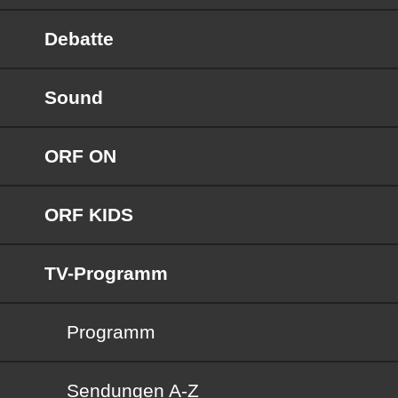
Debatte
Sound
ORF ON
ORF KIDS
TV-Programm
Programm
Sendungen von A bis Z
Sendungen A-Z