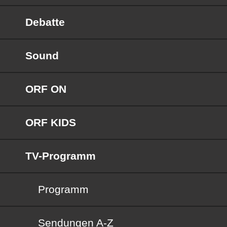
Debatte
Sound
ORF ON
ORF KIDS
TV-Programm
Programm
Sendungen von A bis Z
Sendungen A-Z