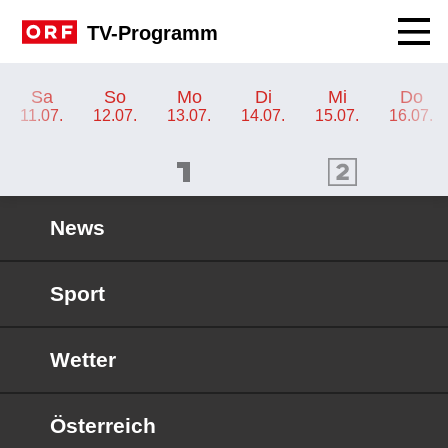
Navig
TV-Programm
TV-Programm ORF 2 Burgenland
Sa
So
Mo
Di
Mi
Do
11.07.
12.07.
13.07.
14.07.
15.07.
16.07.
ORF 1 Programm
ORF 2 Programm
OR
News
Sport
Wetter
Österreich