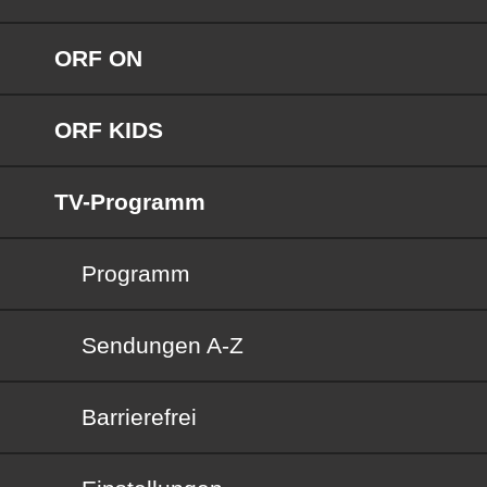
ORF ON
ORF KIDS
TV-Programm
Programm
Sendungen von A bis Z
Sendungen A-Z
Barrierefrei
Barrierefrei