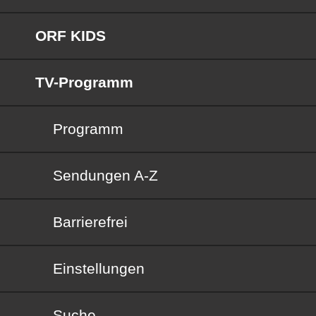
ORF KIDS
TV-Programm
Programm
Sendungen von A bis Z
Sendungen A-Z
Barrierefrei
Barrierefrei
Einstellungen
Suche