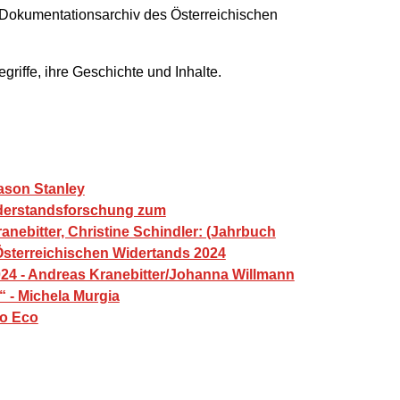
 Dokumentationsarchiv des Österreichischen
riffe, ihre Geschichte und Inhalte.
Jason Stanley
Widerstandsforschung zum
anebitter, Christine Schindler: (Jahrbuch
sterreichischen Widertands 2024
4 - Andreas Kranebitter/Johanna Willmann
“ - Michela Murgia
to Eco