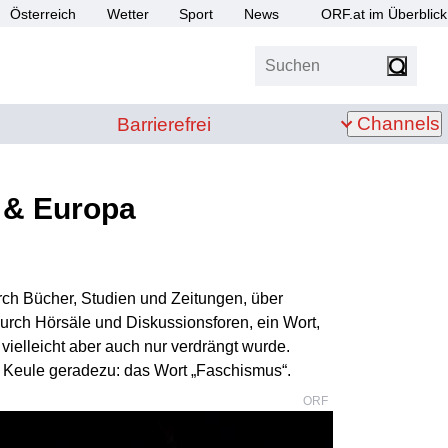
Österreich
Wetter
Sport
News
ORF.at im Überblick
Suchen
bis Z
Barrierefrei
Channels
Barrierefrei
 & Europa
durch Bücher, Studien und Zeitungen, über
rch Hörsäle und Diskussionsforen, ein Wort,
ielleicht aber auch nur verdrängt wurde.
ls Keule geradezu: das Wort „Faschismus“.
ORF