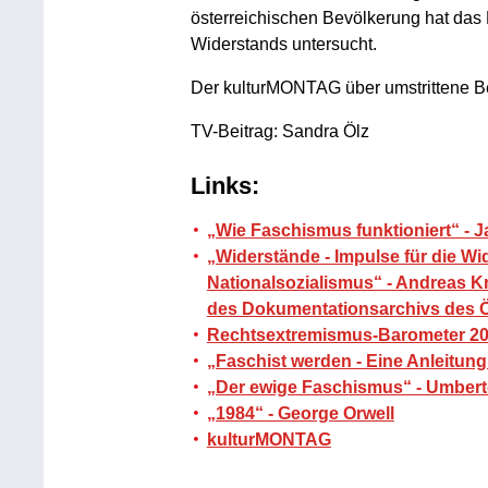
österreichischen Bevölkerung hat das
Widerstands untersucht.
Der kulturMONTAG über umstrittene Beg
TV-Beitrag: Sandra Ölz
Links:
„Wie Faschismus funktioniert“ - 
„Widerstände - Impulse für die 
Nationalsozialismus“ - Andreas Kr
des Dokumentationsarchivs des Ö
Rechtsextremismus-Barometer 202
„Faschist werden - Eine Anleitung
„Der ewige Faschismus“ - Umber
„1984“ - George Orwell
kulturMONTAG