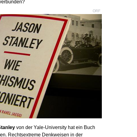
 verbunden?
ORF
tanley
von der Yale-University hat ein Buch
eben. Rechtsextreme Denkweisen in der