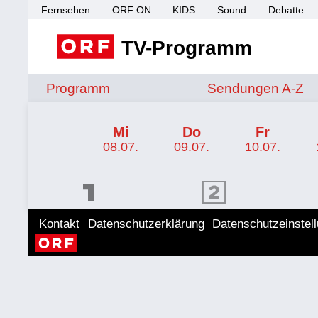
Fernsehen
ORF ON
KIDS
Sound
Debatte
TV-Programm
Sendungen von A 
Programm
Sendungen A-Z
TV-Programm ORF 2 Steiermark
Mi
Do
Fr
08.07.
09.07.
10.07.
ORF 1 Programm
ORF 2 Programm
ORF II
Kontakt
Datenschutzerklärung
Datenschutzeinstel