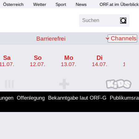
Österreich
Wetter
Sport
News
ORF.at im Überblick
Suchen
bis Z
Barrierefrei
Channels
Barrierefrei
Sa
So
Mo
Di
Mi
11.07.
12.07.
13.07.
14.07.
15.07.
I Programm
ORF SPORT+ Programm
ORF KIDS Program
lungen
Offenlegung
Bekanntgabe laut ORF-G
Publikumsra