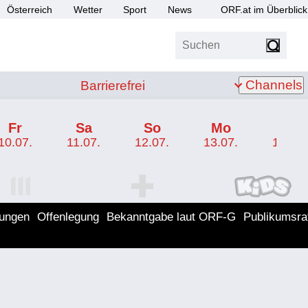
Österreich
Wetter
Sport
News
ORF.at im Überblick
Suchen
bis Z
Barrierefrei
Channels
Barrierefrei
Fr
Sa
So
Mo
Di
10.07.
11.07.
12.07.
13.07.
14.07.
I Programm
ORF SPORT+ Programm
ORF KIDS Program
lungen
Offenlegung
Bekanntgabe laut ORF-G
Publikumsra