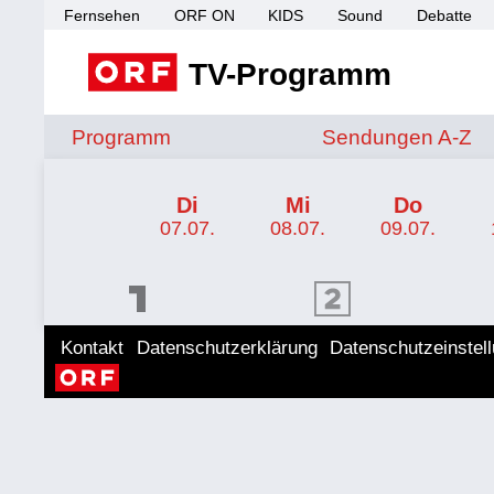
Fernsehen
ORF ON
KIDS
Sound
Debatte
TV-Programm
Sendungen von A 
Programm
Sendungen A-Z
TV-Programm ORF 2 Steiermark
Di
Mi
Do
07.07.
08.07.
09.07.
ORF 1 Programm
ORF 2 Programm
ORF II
Kontakt
Datenschutzerklärung
Datenschutzeinstel