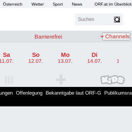
Österreich
Wetter
Sport
News
ORF.at im Überblick
Suchen
bis Z
Barrierefrei
Channels
Barrierefrei
Sa
So
Mo
Di
Mi
11.07.
12.07.
13.07.
14.07.
15.07.
I Programm
ORF SPORT+ Programm
ORF KIDS Program
lungen
Offenlegung
Bekanntgabe laut ORF-G
Publikumsra