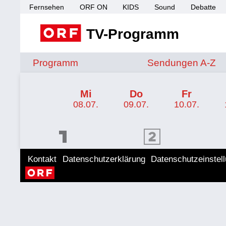
Fernsehen
ORF ON
KIDS
Sound
Debatte
TV-Programm
Sendungen von A 
Programm
Sendungen A-Z
TV-Programm ORF 2 Steiermark
Mi
Do
Fr
08.07.
09.07.
10.07.
ORF 1 Programm
ORF 2 Programm
ORF II
Kontakt
Datenschutzerklärung
Datenschutzeinstel