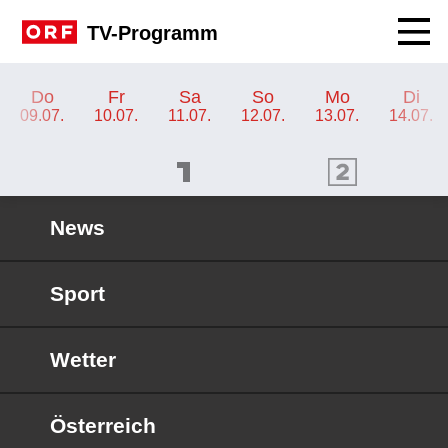
Navig
TV-Programm
TV-Programm ORF 2 Steiermark
Do
Fr
Sa
So
Mo
Di
09.07.
10.07.
11.07.
12.07.
13.07.
14.07.
ORF 1 Programm
ORF 2 Programm
OR
News
Sport
Wetter
Österreich