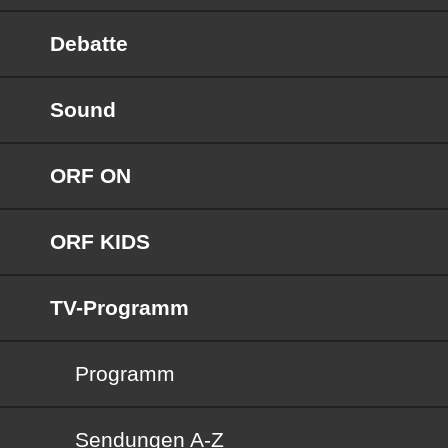
Debatte
Sound
ORF ON
ORF KIDS
TV-Programm
Programm
Sendungen von A bis Z
Sendungen A-Z