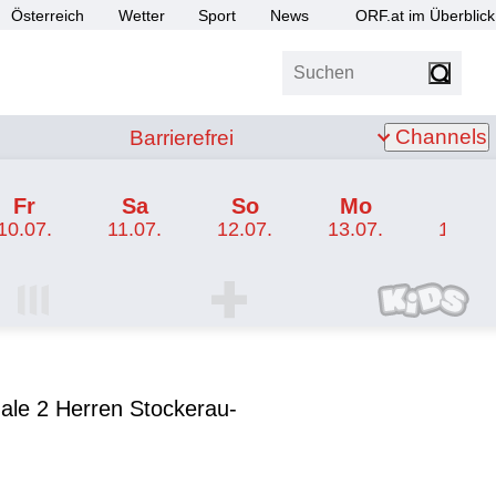
Österreich
Wetter
Sport
News
ORF.at im Überblick
Suchen
bis Z
Barrierefrei
Channels
Barrierefrei
Fr
Sa
So
Mo
Di
10.07.
11.07.
12.07.
13.07.
14.07.
I Programm
ORF SPORT+ Programm
ORF KIDS Program
nale 2 Herren Stockerau-