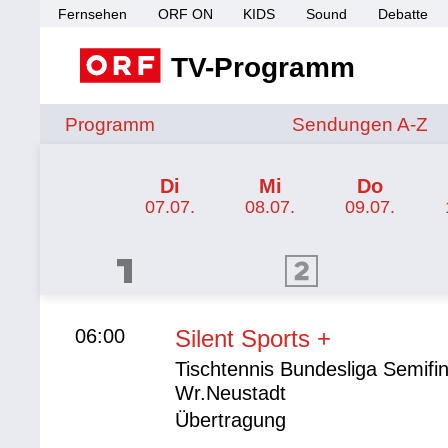
Fernsehen
ORF ON
KIDS
Sound
Debatte
TV-Programm
Sendungen von A 
Programm
Sendungen A-Z
TV-Programm ORF SPORT+
Di
Mi
Do
07.07.
08.07.
09.07.
ORF 1 Programm
ORF 2 Programm
ORF II
06:00
Silent Sports +
Tischtennis Bundesliga Semifi
Wr.Neustadt
Übertragung