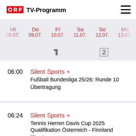
Navig
TV-Programm
TV-Programm ORF SPORT+
Mi
Do
Fr
Sa
So
Mo
08.07.
09.07.
10.07.
11.07.
12.07.
13.07.
ORF 1 Programm
ORF 2 Programm
OR
06:00
Silent Sports +
Fußball Bundesliga 25/26: Runde 10
Übertragung
06:24
Silent Sports +
Tennis Herren Davis Cup 2025
Qualifikation Österreich - Finnland