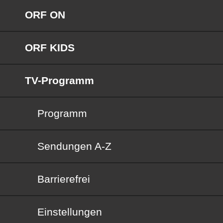
ORF ON
ORF KIDS
TV-Programm
Programm
Sendungen von A bis Z
Sendungen A-Z
Barrierefrei
Barrierefrei
Einstellungen