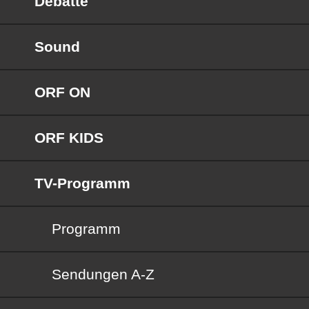
Debatte
Sound
ORF ON
ORF KIDS
TV-Programm
Programm
Sendungen von A bis Z
Sendungen A-Z