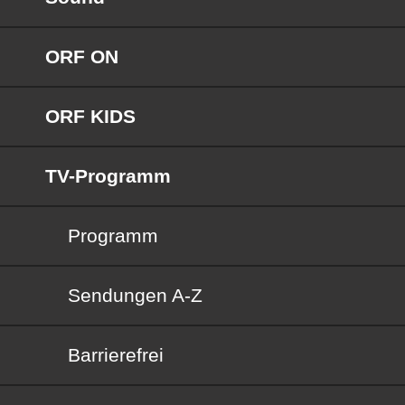
ORF ON
ORF KIDS
TV-Programm
Programm
Sendungen von A bis Z
Sendungen A-Z
Barrierefrei
Barrierefrei