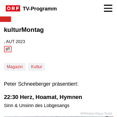
Navig
TV-Programm
kulturMontag
, AUT
2023
Produktionsland: AUT
Produktionsjahr: 2023
Magazin
Kultur
Peter Schneeberger präsentiert:
22:30 Herz, Hoamat, Hymnen
Sinn & Unsinn des Lobgesangs
APA/Hans Klaus Techt