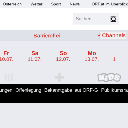
Österreich
Wetter
Sport
News
ORF.at im Überblick
Suchen
bis Z
Barrierefrei
Channels
Barrierefrei
Fr
Sa
So
Mo
Di
10.07.
11.07.
12.07.
13.07.
14.07.
I Programm
ORF SPORT+ Programm
ORF KIDS Program
lungen
Offenlegung
Bekanntgabe laut ORF-G
Publikumsra