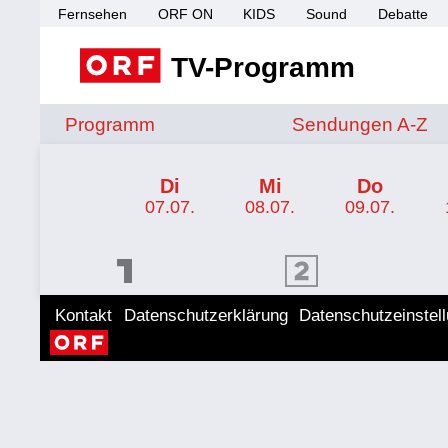
Fernsehen
ORF ON
KIDS
Sound
Debatte
TV-Programm
Sendungen von A 
Programm
Sendungen A-Z
TV-Programm ORF 2
Di
Mi
Do
07.07.
08.07.
09.07.
ORF 1 Programm
ORF 2 Programm
ORF II
Kontakt
Datenschutzerklärung
Datenschutzeinstel