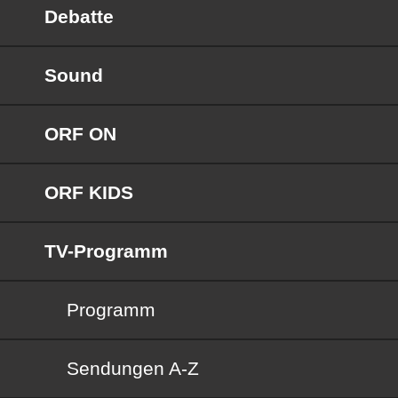
Debatte
Sound
ORF ON
ORF KIDS
TV-Programm
Programm
Sendungen von A bis Z
Sendungen A-Z