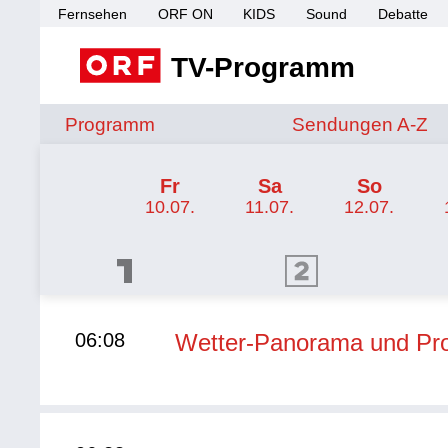
Fernsehen
ORF ON
KIDS
Sound
Debatte
TV-Programm
Sendungen von A 
Programm
Sendungen A-Z
TV-Programm ORF 2
Fr
Sa
So
10.07.
11.07.
12.07.
ORF 1 Programm
ORF 2 Programm
ORF II
06:08
Wetter-Panorama und P