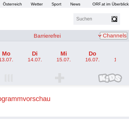
Österreich
Wetter
Sport
News
ORF.at im Überblick
Suchen
bis Z
Barrierefrei
Channels
Barrierefrei
Mo
Di
Mi
Do
Fr
13.07.
14.07.
15.07.
16.07.
17.07.
I Programm
ORF SPORT+ Programm
ORF KIDS Program
rogrammvorschau