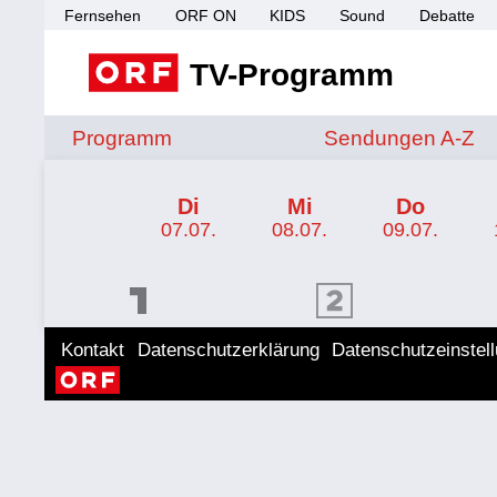
Fernsehen
ORF ON
KIDS
Sound
Debatte
TV-Programm
Sendungen von A 
Programm
Sendungen A-Z
TV-Programm ORF 2 Niederösterreich
Di
Mi
Do
07.07.
08.07.
09.07.
ORF 1 Programm
ORF 2 Programm
ORF II
Kontakt
Datenschutzerklärung
Datenschutzeinstel