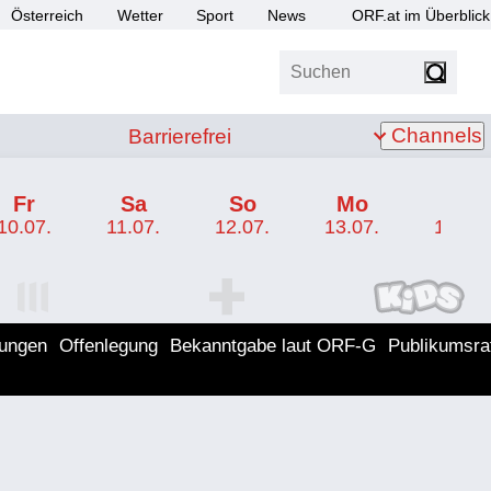
Österreich
Wetter
Sport
News
ORF.at im Überblick
Suchen
bis Z
Barrierefrei
Channels
Barrierefrei
Fr
Sa
So
Mo
Di
10.07.
11.07.
12.07.
13.07.
14.07.
I Programm
ORF SPORT+ Programm
ORF KIDS Program
lungen
Offenlegung
Bekanntgabe laut ORF-G
Publikumsra