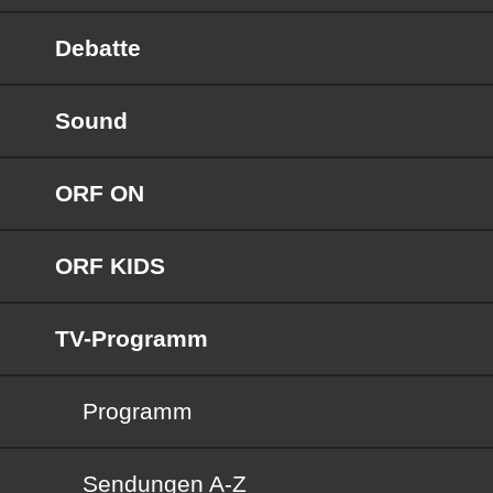
Debatte
Sound
ORF ON
ORF KIDS
TV-Programm
Programm
Sendungen von A bis Z
Sendungen A-Z