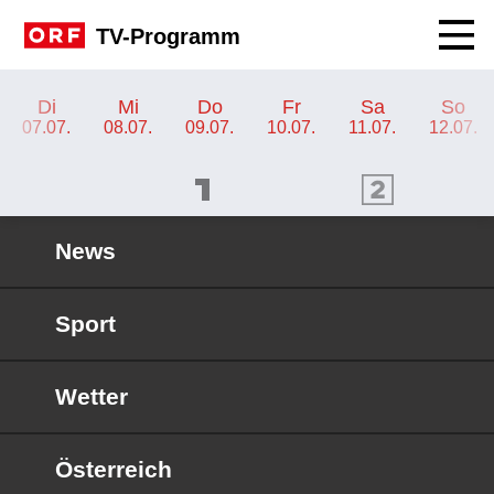
Navig
TV-Programm
TV-Programm ORF 2 Niederösterreich
Di
Mi
Do
Fr
Sa
So
07.07.
08.07.
09.07.
10.07.
11.07.
12.07.
ORF 1 Programm
ORF 2 Programm
OR
News
Sport
Wetter
Österreich