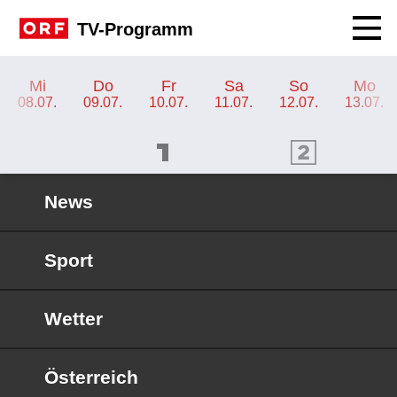
Navig
TV-Programm
TV-Programm ORF 2 Niederösterreich
Mi
Do
Fr
Sa
So
Mo
08.07.
09.07.
10.07.
11.07.
12.07.
13.07.
ORF 1 Programm
ORF 2 Programm
OR
News
Sport
Wetter
Österreich