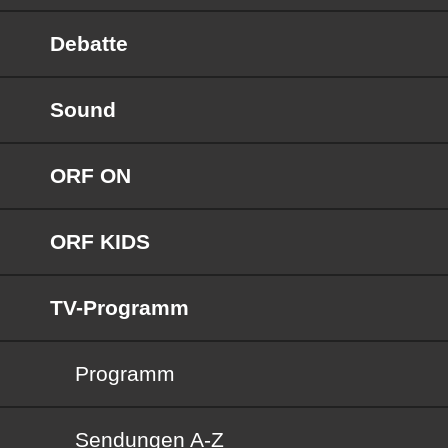
Debatte
Sound
ORF ON
ORF KIDS
TV-Programm
Programm
Sendungen von A bis Z
Sendungen A-Z