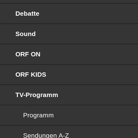
Debatte
Sound
ORF ON
ORF KIDS
TV-Programm
Programm
Sendungen von A bis Z
Sendungen A-Z