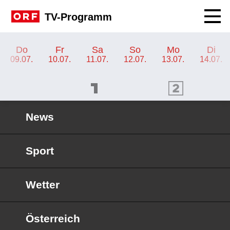
Navig
TV-Programm
TV-Programm ORF 2
Do
Fr
Sa
So
Mo
Di
09.07.
10.07.
11.07.
12.07.
13.07.
14.07.
ORF 1 Programm
ORF 2 Programm
OR
News
Sport
Wetter
Österreich