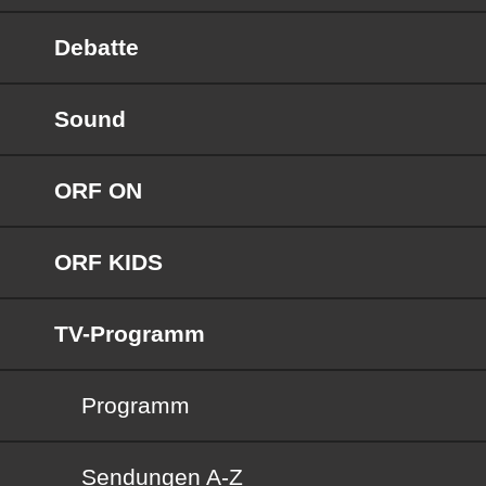
Debatte
Sound
ORF ON
ORF KIDS
TV-Programm
Programm
Sendungen von A bis Z
Sendungen A-Z