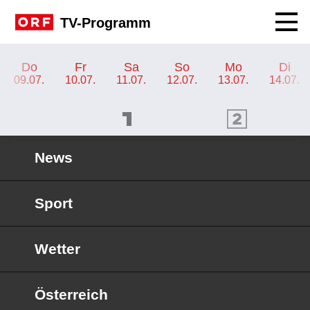
Navig
TV-Programm
TV-Programm ORF 2 Niederösterreich
Do
Fr
Sa
So
Mo
Di
09.07.
10.07.
11.07.
12.07.
13.07.
14.07.
ORF 1 Programm
ORF 2 Programm
OR
News
Sport
Wetter
Österreich