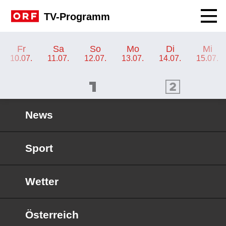
Navig
TV-Programm
TV-Programm ORF 2 Kärnten
Fr
Sa
So
Mo
Di
Mi
10.07.
11.07.
12.07.
13.07.
14.07.
15.07.
ORF 1 Programm
ORF 2 Programm
OR
News
Sport
Wetter
Österreich