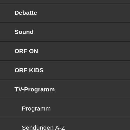
Debatte
Sound
ORF ON
ORF KIDS
TV-Programm
Programm
Sendungen von A bis Z
Sendungen A-Z