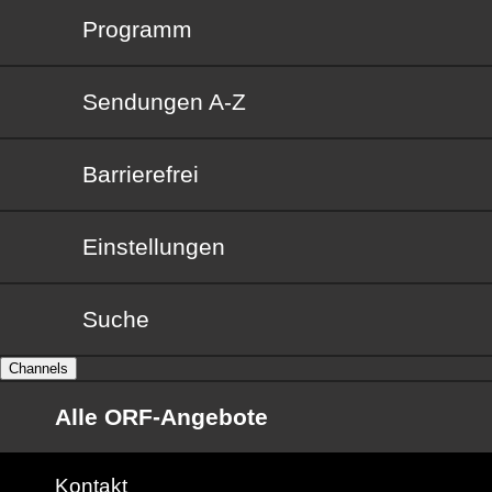
Programm
Sendungen von A bis Z
Sendungen A-Z
Barrierefrei
Barrierefrei
Einstellungen
Suche
Channels
Alle ORF-Angebote
Kontakt