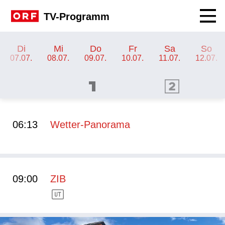
Navig
TV-Programm
TV-Programm ORF 2
Di
Mi
Do
Fr
Sa
So
07.07.
08.07.
09.07.
10.07.
11.07.
12.07.
ORF 1 Programm
ORF 2 Programm
OR
06:13
Wetter-Panorama
09:00
ZIB