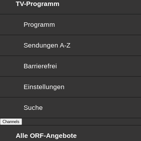
TV-Programm
Programm
Sendungen von A bis Z
Sendungen A-Z
Barrierefrei
Barrierefrei
Einstellungen
Suche
Channels
Alle ORF-Angebote