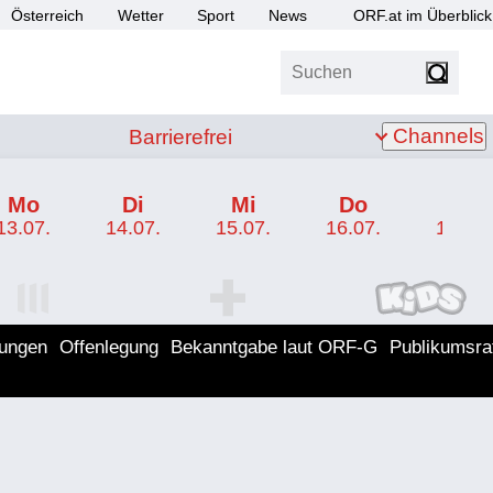
Österreich
Wetter
Sport
News
ORF.at im Überblick
Suchen
bis Z
Barrierefrei
Channels
Barrierefrei
Mo
Di
Mi
Do
Fr
13.07.
14.07.
15.07.
16.07.
17.07.
I Programm
ORF SPORT+ Programm
ORF KIDS Program
lungen
Offenlegung
Bekanntgabe laut ORF-G
Publikumsra