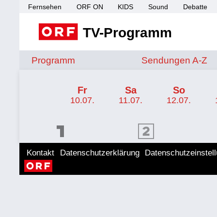
Fernsehen
ORF ON
KIDS
Sound
Debatte
TV-Programm
Sendungen von A 
Programm
Sendungen A-Z
TV-Programm ORF SPORT+
Fr
Sa
So
10.07.
11.07.
12.07.
ORF 1 Programm
ORF 2 Programm
ORF II
Kontakt
Datenschutzerklärung
Datenschutzeinstel