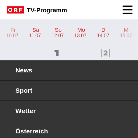
Navig
TV-Programm
TV-Programm ORF 2
Fr
Sa
So
Mo
Di
Mi
10.07.
11.07.
12.07.
13.07.
14.07.
15.07.
ORF 1 Programm
ORF 2 Programm
OR
News
Sport
Wetter
Österreich