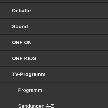
Debatte
Sound
ORF ON
ORF KIDS
TV-Programm
Programm
Sendungen von A bis Z
Sendungen A-Z