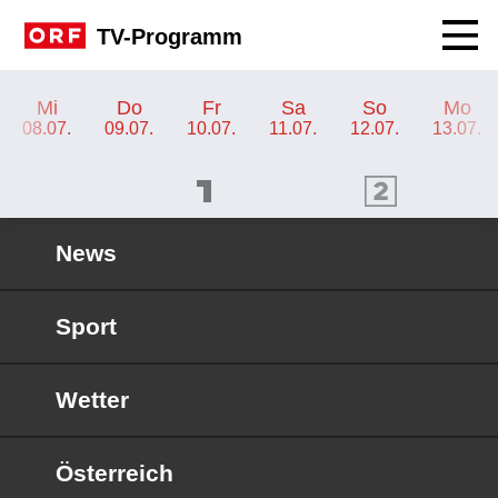
Navig
TV-Programm
TV-Programm ORF SPORT+
Mi
Do
Fr
Sa
So
Mo
08.07.
09.07.
10.07.
11.07.
12.07.
13.07.
ORF 1 Programm
ORF 2 Programm
OR
News
Sport
Wetter
Österreich