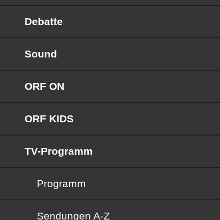
Debatte
Sound
ORF ON
ORF KIDS
TV-Programm
Programm
Sendungen von A bis Z
Sendungen A-Z