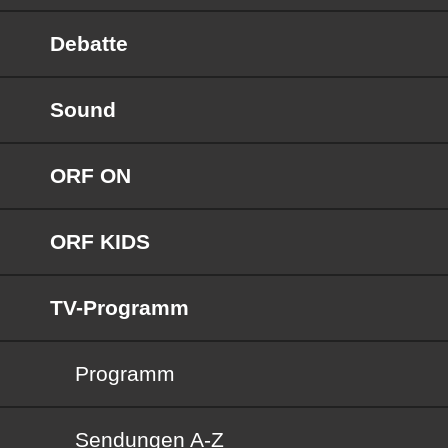
Debatte
Sound
ORF ON
ORF KIDS
TV-Programm
Programm
Sendungen von A bis Z
Sendungen A-Z