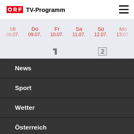
Navig
TV-Programm
TV-Programm ORF III
Mi
Do
Fr
Sa
So
Mo
08.07.
09.07.
10.07.
11.07.
12.07.
13.07.
ORF 1 Programm
ORF 2 Programm
OR
News
Sport
Wetter
Österreich