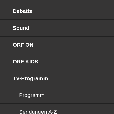
Debatte
Sound
ORF ON
ORF KIDS
TV-Programm
Programm
Sendungen von A bis Z
Sendungen A-Z