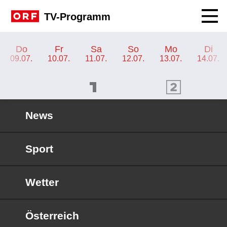
Navig
TV-Programm
TV-Programm ORF SPORT+
Do
Fr
Sa
So
Mo
Di
09.07.
10.07.
11.07.
12.07.
13.07.
14.07.
ORF 1 Programm
ORF 2 Programm
OR
News
Sport
Wetter
Österreich