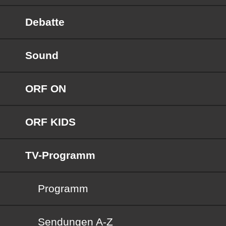
Debatte
Sound
ORF ON
ORF KIDS
TV-Programm
Programm
Sendungen von A bis Z
Sendungen A-Z