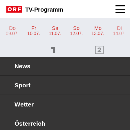
Navig
TV-Programm
TV-Programm ORF III
Do
Fr
Sa
So
Mo
Di
09.07.
10.07.
11.07.
12.07.
13.07.
14.07.
ORF 1 Programm
ORF 2 Programm
OR
News
Sport
Wetter
Österreich