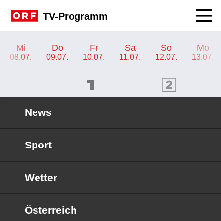
Navig
TV-Programm
TV-Programm ORF SPORT+
Mi
Do
Fr
Sa
So
Mo
08.07.
09.07.
10.07.
11.07.
12.07.
13.07.
ORF 1 Programm
ORF 2 Programm
OR
News
Sport
Wetter
Österreich