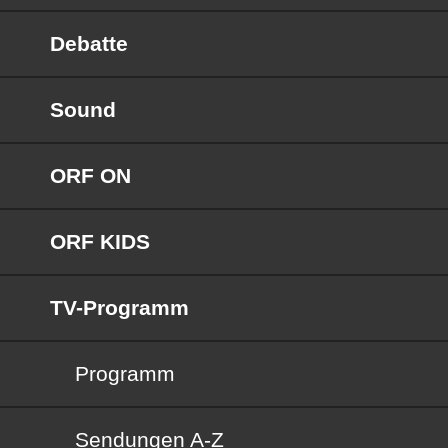
Debatte
Sound
ORF ON
ORF KIDS
TV-Programm
Programm
Sendungen von A bis Z
Sendungen A-Z