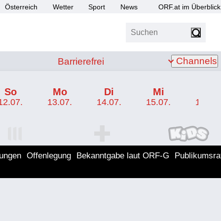
Österreich
Wetter
Sport
News
ORF.at im Überblick
Suchen
bis Z
Barrierefrei
Channels
Barrierefrei
So
Mo
Di
Mi
Do
12.07.
13.07.
14.07.
15.07.
16.07.
I Programm
ORF SPORT+ Programm
ORF KIDS Program
lungen
Offenlegung
Bekanntgabe laut ORF-G
Publikumsra