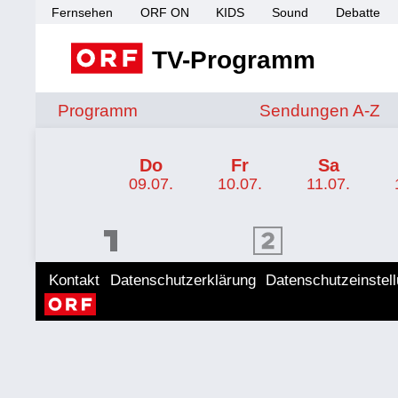
Fernsehen
ORF ON
KIDS
Sound
Debatte
TV-Programm
Sendungen von A 
Programm
Sendungen A-Z
TV-Programm ORF KIDS
Do
Fr
Sa
09.07.
10.07.
11.07.
ORF 1 Programm
ORF 2 Programm
ORF II
Kontakt
Datenschutzerklärung
Datenschutzeinstel