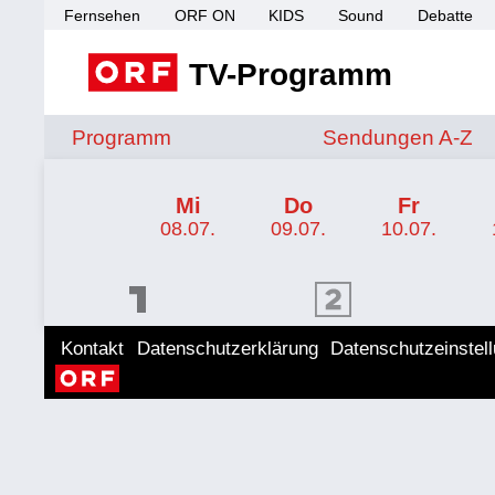
Fernsehen
ORF ON
KIDS
Sound
Debatte
TV-Programm
Sendungen von A 
Programm
Sendungen A-Z
TV-Programm ORF SPORT+
Mi
Do
Fr
08.07.
09.07.
10.07.
ORF 1 Programm
ORF 2 Programm
ORF II
Kontakt
Datenschutzerklärung
Datenschutzeinstel