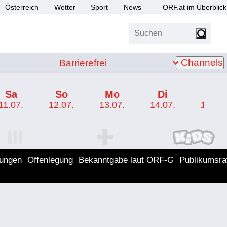
Österreich
Wetter
Sport
News
ORF.at im Überblick
Suchen
bis Z
Barrierefrei
Channels
Barrierefrei
Sa
So
Mo
Di
Mi
11.07.
12.07.
13.07.
14.07.
15.07.
I Programm
ORF SPORT+ Programm
ORF KIDS Program
lungen
Offenlegung
Bekanntgabe laut ORF-G
Publikumsra