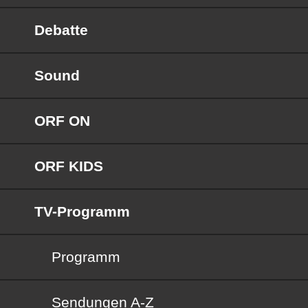
Debatte
Sound
ORF ON
ORF KIDS
TV-Programm
Programm
Sendungen von A bis Z
Sendungen A-Z