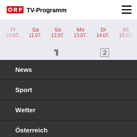
Navig
TV-Programm
TV-Programm ORF KIDS
Fr
Sa
So
Mo
Di
Mi
10.07.
11.07.
12.07.
13.07.
14.07.
15.07.
ORF 1 Programm
ORF 2 Programm
OR
News
Sport
Wetter
Österreich