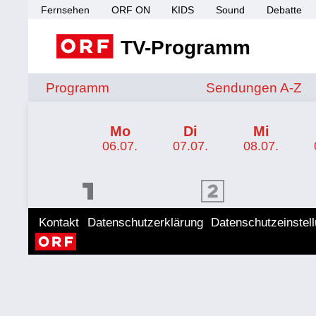
Fernsehen
ORF ON
KIDS
Sound
Debatte
TV-Programm
Sendungen von A 
Programm
Sendungen A-Z
TV-Programm ORF SPORT+
Mo
Di
Mi
06.07.
07.07.
08.07.
ORF 1 Programm
ORF 2 Programm
ORF II
Kontakt
Datenschutzerklärung
Datenschutzeinstel