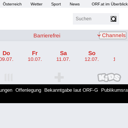
Österreich
Wetter
Sport
News
ORF.at im Überblick
Suchen
bis Z
Barrierefrei
Channels
Barrierefrei
Do
Fr
Sa
So
Mo
09.07.
10.07.
11.07.
12.07.
13.07.
I Programm
ORF SPORT+ Programm
ORF KIDS Program
lungen
Offenlegung
Bekanntgabe laut ORF-G
Publikumsra