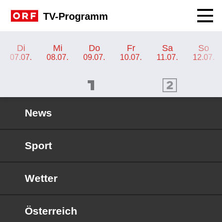
Navig
TV-Programm
TV-Programm ORF III
Di
Mi
Do
Fr
Sa
So
07.07.
08.07.
09.07.
10.07.
11.07.
12.07.
ORF 1 Programm
ORF 2 Programm
OR
News
Sport
Wetter
Österreich