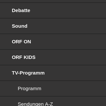
Debatte
Sound
ORF ON
ORF KIDS
TV-Programm
Programm
Sendungen von A bis Z
Sendungen A-Z