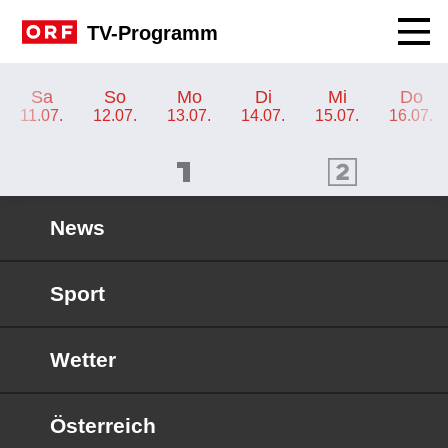
Navig
TV-Programm
TV-Programm ORF SPORT+
Sa
So
Mo
Di
Mi
Do
11.07.
12.07.
13.07.
14.07.
15.07.
16.07.
ORF 1 Programm
ORF 2 Programm
OR
News
Sport
Wetter
Österreich