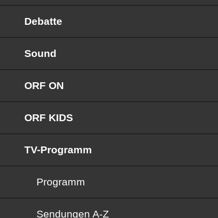
Debatte
Sound
ORF ON
ORF KIDS
TV-Programm
Programm
Sendungen von A bis Z
Sendungen A-Z