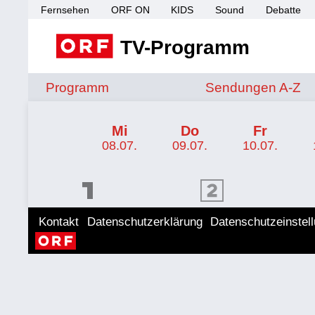
Fernsehen
ORF ON
KIDS
Sound
Debatte
TV-Programm
Sendungen von A 
Programm
Sendungen A-Z
TV-Programm ORF 2
Mi
Do
Fr
08.07.
09.07.
10.07.
ORF 1 Programm
ORF 2 Programm
ORF II
Kontakt
Datenschutzerklärung
Datenschutzeinstel