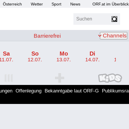
Österreich
Wetter
Sport
News
ORF.at im Überblick
Suchen
bis Z
Barrierefrei
Channels
Barrierefrei
Sa
So
Mo
Di
Mi
11.07.
12.07.
13.07.
14.07.
15.07.
I Programm
ORF SPORT+ Programm
ORF KIDS Program
lungen
Offenlegung
Bekanntgabe laut ORF-G
Publikumsra