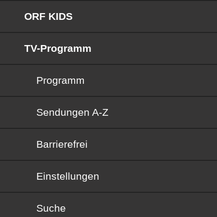
ORF KIDS
TV-Programm
Programm
Sendungen von A bis Z
Sendungen A-Z
Barrierefrei
Barrierefrei
Einstellungen
Suche