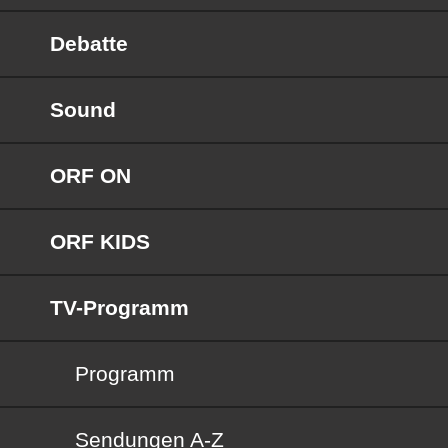
Debatte
Sound
ORF ON
ORF KIDS
TV-Programm
Programm
Sendungen von A bis Z
Sendungen A-Z