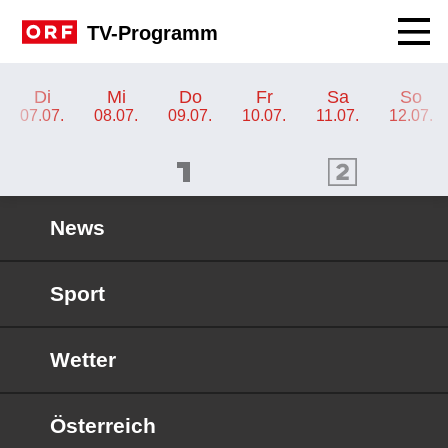
Navig
TV-Programm
TV-Programm ORF III
Di
Mi
Do
Fr
Sa
So
07.07.
08.07.
09.07.
10.07.
11.07.
12.07.
ORF 1 Programm
ORF 2 Programm
OR
News
Sport
Wetter
Österreich