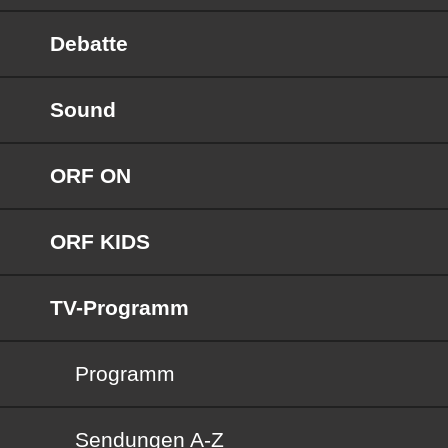
Debatte
Sound
ORF ON
ORF KIDS
TV-Programm
Programm
Sendungen von A bis Z
Sendungen A-Z