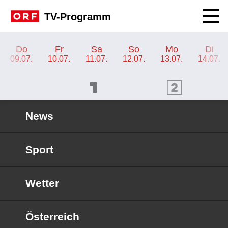
Navig
TV-Programm
TV-Programm ORF 1
Do
Fr
Sa
So
Mo
Di
09.07.
10.07.
11.07.
12.07.
13.07.
14.07.
ORF 1 Programm
ORF 2 Programm
OR
News
Sport
Wetter
Österreich