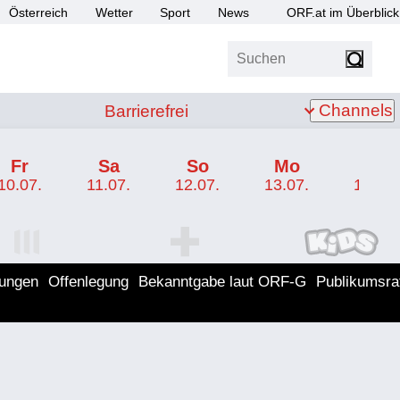
Österreich
Wetter
Sport
News
ORF.at im Überblick
Suchen
bis Z
Barrierefrei
Channels
Barrierefrei
Fr
Sa
So
Mo
Di
10.07.
11.07.
12.07.
13.07.
14.07.
I Programm
ORF SPORT+ Programm
ORF KIDS Program
lungen
Offenlegung
Bekanntgabe laut ORF-G
Publikumsra