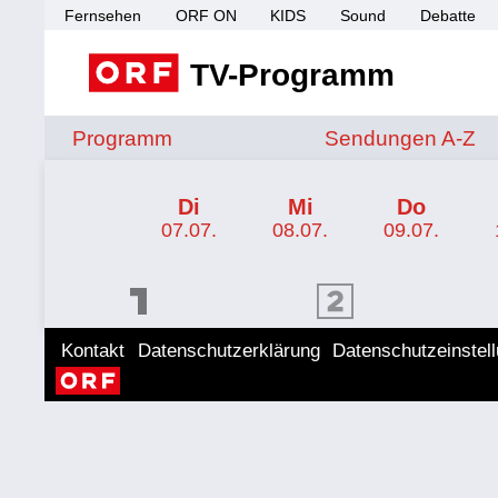
Fernsehen
ORF ON
KIDS
Sound
Debatte
TV-Programm
Sendungen von A 
Programm
Sendungen A-Z
TV-Programm ORF III
Di
Mi
Do
07.07.
08.07.
09.07.
ORF 1 Programm
ORF 2 Programm
ORF II
Kontakt
Datenschutzerklärung
Datenschutzeinstel