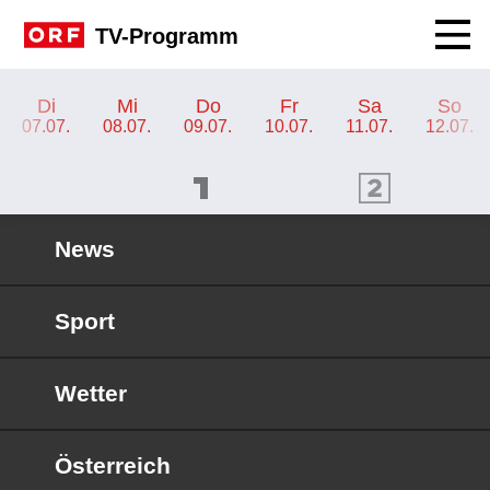
Navig
TV-Programm
TV-Programm ORF 2
Di
Mi
Do
Fr
Sa
So
07.07.
08.07.
09.07.
10.07.
11.07.
12.07.
ORF 1 Programm
ORF 2 Programm
OR
News
Sport
Wetter
Österreich