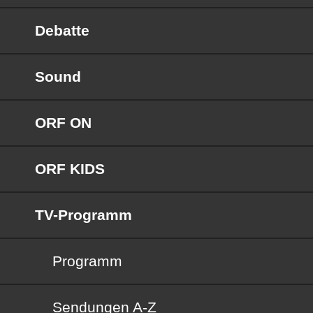
Debatte
Sound
ORF ON
ORF KIDS
TV-Programm
Programm
Sendungen von A bis Z
Sendungen A-Z